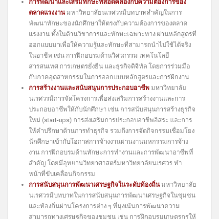
การพัฒนาและเสริมทักษะที่สอดคล้องกับความต้องการของ
ตลาดแรงงาน
มหาวิทยาลัยนเรศวรมีบทบาทสำคัญในการ
พัฒนาทักษะของนักศึกษาให้ตรงกับความต้องการของตลาด
แรงงาน ทั้งในด้านวิชาการและทักษะเฉพาะทาง ผ่านหลักสูตรที่
ออกแบบมาเพื่อให้ความรู้และทักษะที่สามารถนำไปใช้ได้จริง
ในอาชีพ เช่น การฝึกอบรมด้านวิศวกรรม เทคโนโลยี
สารสนเทศ การเกษตรยั่งยืน และธุรกิจดิจิทัล โดยการร่วมมือ
กับภาคอุตสาหกรรมในการออกแบบหลักสูตรและการฝึกงาน
การสร้างงานและสนับสนุนการประกอบอาชีพ
มหาวิทยาลัย
นเรศวรมีการจัดโครงการเพื่อส่งเสริมการสร้างงานและการ
ประกอบอาชีพให้กับนักศึกษา เช่น การสนับสนุนการสร้างธุรกิจ
ใหม่ (start-ups) การส่งเสริมการประกอบอาชีพอิสระ และการ
ให้คำปรึกษาด้านการทำธุรกิจ รวมถึงการจัดกิจกรรมเชื่อมโยง
นักศึกษาเข้ากับโอกาสการจ้างงานผ่านงานมหกรรมการจ้าง
งาน การฝึกอบรมด้านทักษะการทำงานและการพัฒนาอาชีพที่
สำคัญ โดยมีอุทยานวิทยาศาสตร์มหาวิทยาลัยนเรศวร ทำ
หน้าที่ขับเคลื่อนกิจกรรม
การสนับสนุนการพัฒนาเศรษฐกิจในระดับท้องถิ่น
มหาวิทยาลัย
นเรศวรมีบทบาทในการสนับสนุนการพัฒนาเศรษฐกิจในชุมชน
และท้องถิ่นผ่านโครงการต่าง ๆ ที่มุ่งเน้นการพัฒนาความ
สามารถทางเศรษฐกิจของชุมชน เช่น การฝึกอบรมเกษตรกรให้