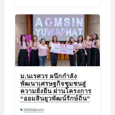
ม.นเรศวร ผนึกกำลัง
พัฒนาเศรษฐกิจชุมชนสู่
ความยั่งยืน ผ่านโครงการ
“ออมสินยุวพัฒน์รักษ์ถิ่น”
NEWS&Event