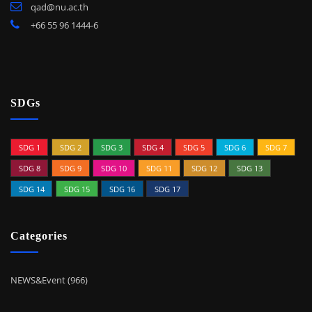
qad@nu.ac.th
+66 55 96 1444-6
SDGs
SDG 1
SDG 2
SDG 3
SDG 4
SDG 5
SDG 6
SDG 7
SDG 8
SDG 9
SDG 10
SDG 11
SDG 12
SDG 13
SDG 14
SDG 15
SDG 16
SDG 17
Categories
NEWS&Event (966)