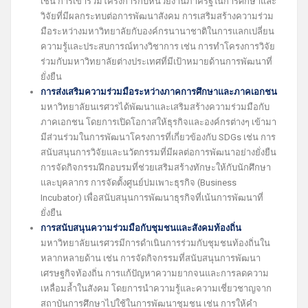
เช่น การเข้าร่วมโครงการกับหน่วยงานภาครัฐในการศึกษาและ
วิจัยที่มีผลกระทบต่อการพัฒนาสังคม การเสริมสร้างความร่วม
มือระหว่างมหาวิทยาลัยกับองค์กรนานาชาติในการแลกเปลี่ยน
ความรู้และประสบการณ์ทางวิชาการ เช่น การทำโครงการวิจัย
ร่วมกับมหาวิทยาลัยต่างประเทศที่มีเป้าหมายด้านการพัฒนาที่
ยั่งยืน
การส่งเสริมความร่วมมือระหว่างภาคการศึกษาและภาคเอกชน
มหาวิทยาลัยนเรศวรได้พัฒนาและเสริมสร้างความร่วมมือกับ
ภาคเอกชน โดยการเปิดโอกาสให้ธุรกิจและองค์กรต่างๆ เข้ามา
มีส่วนร่วมในการพัฒนาโครงการที่เกี่ยวข้องกับ SDGs เช่น การ
สนับสนุนการวิจัยและนวัตกรรมที่มีผลต่อการพัฒนาอย่างยั่งยืน
การจัดกิจกรรมฝึกอบรมที่ช่วยเสริมสร้างทักษะให้กับนักศึกษา
และบุคลากร การจัดตั้งศูนย์บ่มเพาะธุรกิจ (Business
Incubator) เพื่อสนับสนุนการพัฒนาธุรกิจที่เน้นการพัฒนาที่
ยั่งยืน
การสนับสนุนความร่วมมือกับชุมชนและสังคมท้องถิ่น
มหาวิทยาลัยนเรศวรมีการดำเนินการร่วมกับชุมชนท้องถิ่นใน
หลากหลายด้าน เช่น การจัดกิจกรรมที่สนับสนุนการพัฒนา
เศรษฐกิจท้องถิ่น การแก้ปัญหาความยากจนและการลดความ
เหลื่อมล้ำในสังคม โดยการนำความรู้และความเชี่ยวชาญจาก
สถาบันการศึกษาไปใช้ในการพัฒนาชุมชน เช่น การให้คำ