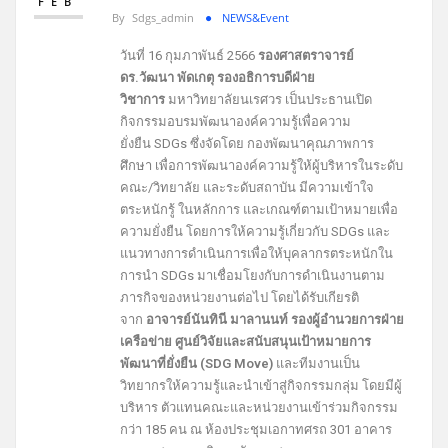
FEB
By
Sdgs_admin
NEWS&Event
วันที่ 16 กุมภาพันธ์ 2566
รองศาสตราจารย์
ดร.วัฒนา พัดเกตุ รองอธิการบดีฝ่าย
วิชาการ
มหาวิทยาลัยนเรศวร เป็นประธานเปิด
กิจกรรมอบรมพัฒนาองค์ความรู้เพื่อความ
ยั่งยืน SDGs ซึ่งจัดโดย กองพัฒนาคุณภาพการ
ศึกษา เพื่อการพัฒนาองค์ความรู้ให้ผู้บริหารในระดับ
คณะ/วิทยาลัย และระดับสถาบัน มีความเข้าใจ
ตระหนักรู้ ในหลักการ และเกณฑ์ตามเป้าหมายเพื่อ
ความยั่งยืน โดยการให้ความรู้เกี่ยวกับ SDGs และ
แนวทางการดำเนินการเพื่อให้บุคลากรตระหนักใน
การนำ SDGs มาเชื่อมโยงกับการดำเนินงานตาม
ภารกิจของหน่วยงานต่อไป โดยได้รับเกียรติ
จาก
อาจารย์นันทินี มาลานนท์ รองผู้อำนวยการฝ่าย
เครือข่าย ศูนย์วิจัยและสนับสนุนเป้าหมายการ
พัฒนาที่ยั่งยืน (SDG Move)
และทีมงานเป็น
วิทยากรให้ความรู้และนำเข้าสู่กิจกรรมกลุ่ม โดยมีผู้
บริหาร ตัวแทนคณะและหน่วยงานเข้าร่วมกิจกรรม
กว่า 185 คน ณ ห้องประชุมเอกาทศรถ 301 อาคาร