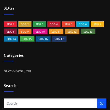
SDGs
SDG 1
SDG 2
SDG 3
SDG 4
SDG 5
SDG 6
SDG 7
SDG 8
SDG 9
SDG 10
SDG 11
SDG 12
SDG 13
SDG 14
SDG 15
SDG 16
SDG 17
Categories
NEWS&Event (966)
Search
Go