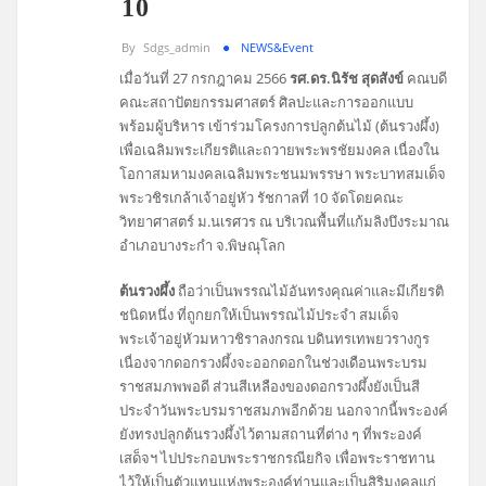
10
By
Sdgs_admin
NEWS&Event
เมื่อวันที่ 27 กรกฎาคม 2566
รศ.ดร.นิรัช สุดสังข์
คณบดี
คณะสถาปัตยกรรมศาสตร์ ศิลปะและการออกแบบ
พร้อมผู้บริหาร เข้าร่วมโครงการปลูกต้นไม้ (ต้นรวงผึ้ง)
เพื่อเฉลิมพระเกียรติและถวายพระพรชัยมงคล เนื่องใน
โอกาสมหามงคลเฉลิมพระชนมพรรษา พระบาทสมเด็จ
พระวชิรเกล้าเจ้าอยู่หัว รัชกาลที่ 10 จัดโดยคณะ
วิทยาศาสตร์ ม.นเรศวร ณ บริเวณพื้นที่แก้มลิงบึงระมาณ
อำเภอบางระกำ จ.พิษณุโลก
ต้นรวงผึ้ง
ถือว่าเป็นพรรณไม้อันทรงคุณค่าและมีเกียรติ
ชนิดหนึ่ง ที่ถูกยกให้เป็นพรรณไม้ประจำ สมเด็จ
พระเจ้าอยู่หัวมหาวชิราลงกรณ บดินทรเทพยวรางกูร
เนื่องจากดอกรวงผึ้งจะออกดอกในช่วงเดือนพระบรม
ราชสมภพพอดี ส่วนสีเหลืองของดอกรวงผึ้งยังเป็นสี
ประจำวันพระบรมราชสมภพอีกด้วย นอกจากนี้พระองค์
ยังทรงปลูกต้นรวงผึ้งไว้ตามสถานที่ต่าง ๆ ที่พระองค์
เสด็จฯ ไปประกอบพระราชกรณียกิจ เพื่อพระราชทาน
ไว้ให้เป็นตัวแทนแห่งพระองค์ท่านและเป็นสิริมงคลแก่