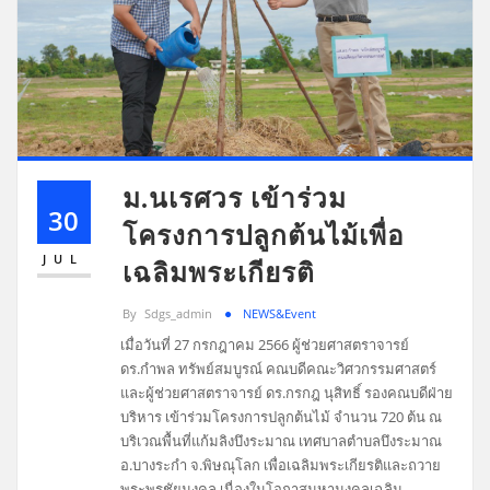
ม.นเรศวร เข้าร่วม
30
โครงการปลูกต้นไม้เพื่อ
JUL
เฉลิมพระเกียรติ
By
Sdgs_admin
NEWS&Event
เมื่อวันที่ 27 กรกฎาคม 2566 ผู้ช่วยศาสตราจารย์
ดร.กำพล ทรัพย์สมบูรณ์ คณบดีคณะวิศวกรรมศาสตร์
และผู้ช่วยศาสตราจารย์ ดร.กรกฎ นุสิทธิ์ รองคณบดีฝ่าย
บริหาร เข้าร่วมโครงการปลูกต้นไม้ จำนวน 720 ต้น ณ
บริเวณพื้นที่แก้มลิงบึงระมาณ เทศบาลตำบลบึงระมาณ
อ.บางระกำ จ.พิษณุโลก เพื่อเฉลิมพระเกียรติและถวาย
พระพรชัยมงคล เนื่องในโอกาสมหามงคลเฉลิม