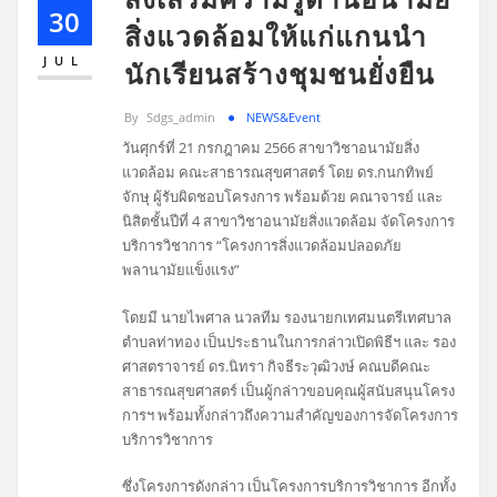
30
สิ่งแวดล้อมให้แก่แกนนำ
JUL
นักเรียนสร้างชุมชนยั่งยืน
By
Sdgs_admin
NEWS&Event
วันศุกร์ที่ 21 กรกฎาคม 2566 สาขาวิชาอนามัยสิ่ง
แวดล้อม คณะสาธารณสุขศาสตร์ โดย ดร.กนกทิพย์
จักษุ ผู้รับผิดชอบโครงการ พร้อมด้วย คณาจารย์ และ
นิสิตชั้นปีที่ 4 สาขาวิชาอนามัยสิ่งแวดล้อม จัดโครงการ
บริการวิชาการ “โครงการสิ่งแวดล้อมปลอดภัย
พลานามัยแข็งแรง”
โดยมี นายไพศาล นวลทีม รองนายกเทศมนตรีเทศบาล
ตำบลท่าทอง เป็นประธานในการกล่าวเปิดพิธีฯ และ รอง
ศาสตราจารย์ ดร.นิทรา กิจธีระวุฒิวงษ์ คณบดีคณะ
สาธารณสุขศาสตร์ เป็นผู้กล่าวขอบคุณผู้สนับสนุนโครง
การฯ พร้อมทั้งกล่าวถึงความสำคัญของการจัดโครงการ
บริการวิชาการ
ซึ่งโครงการดังกล่าว เป็นโครงการบริการวิชาการ อีกทั้ง