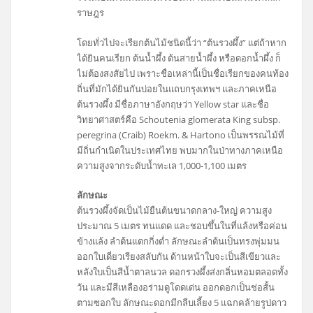
ราษฎร
โดยทั่วไปจะเรียกต้นไม้ชนิดนี้ว่า “ต้นรวงผึ้ง” แต่ถ้าหาก
ได้ยินคนเรียก ต้นน้ำผึ้ง ต้นสายน้ำผึ้ง หรือดอกน้ำผึ้ง ก็
ไม่ต้องสงสัยไป เพราะชื่อเหล่านี้เป็นชื่อเรียกของคนท้อง
ถิ่นที่มักได้ยินกันบ่อยในแถบกรุงเทพฯ และภาคเหนือ
ต้นรวงผึ้ง มีชื่อภาษาอังกฤษว่า Yellow star และชื่อ
วิทยาศาสตร์คือ Schoutenia glomerata King subsp.
peregrina (Craib) Roekm. & Hartono เป็นพรรณไม้ที่
มีถิ่นกำเนิดในประเทศไทย พบมากในป่าทางภาคเหนือ
ความสูงจากระดับน้ำทะเล 1,000-1,100 เมตร
ลักษณะ
ต้นรวงผึ้งจัดเป็นไม้ยืนต้นขนาดกลาง-ใหญ่ ความสูง
ประมาณ 5 เมตร ทนแดด และชอบขึ้นในที่แล้งหรือค่อน
ข้างแล้ง ลำต้นแตกกิ่งต่ำ ลักษณะลำต้นเป็นทรงพุ่มมน
ออกใบเดี่ยวเรียงสลับกัน ด้านหน้าใบจะเป็นสีเขียวและ
หลังใบเป็นสีน้ำตาลนวล ดอกรวงผึ้งส่งกลิ่นหอมตลอดทั้ง
วัน และมีสีเหลืองอร่ามดูโดดเด่น ออกดอกเป็นช่อสั้น
ตามซอกใบ ลักษณะดอกมีกลีบเลี้ยง 5 แฉกคล้ายรูปดาว