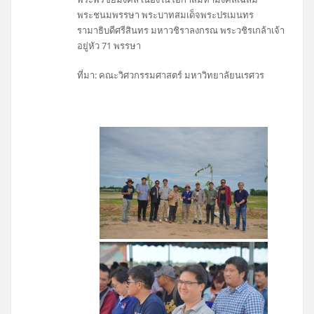
พระชนมพรรษา พระบาทสมเด็จพระปรเมนทร
รามาธิบดีศรีสินทร มหาวชิราลงกรณ พระวชิรเกล้าเจ้า
อยู่หัว 71 พรรษา
ที่มา: คณะวิศวกรรมศาสตร์ มหาวิทยาลัยนเรศวร