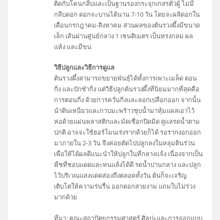
ติดกับโคนกลีบและเป็นฐานรองกระจุกเกสรตัวผู้ ไม่มี
กลีบดอก ดอกจะบานได้นาน 7-10 วัน โดยจะผลิดอกใน
เดือนกรกฎาคม-สิงหาคม ส่วนผลของต้นรวงผึ้งมีขนาด
เล็ก เส้นผ่านศูนย์กลาง 1 เซนติเมตร เป็นทรงกลม ผล
แห้ง และมีขน
วิธีปลูกและวิธีการดูแล
ต้นรวงผึ้งสามารถขยายพันธุ์ได้ทั้งการเพาะเมล็ด ตอน
กิ่ง และปักชำกิ่ง แต่วิธีปลูกต้นรวงผึ้งที่นิยมมากที่สุดคือ
การตอนกิ่ง ด้วยการควั่นกิ่งและลอกเปลือกออก จากนั้น
นำดินเหนียวและกาบมะพร้าวชุบน้ำมาหุ้มแผลเอาไว้
ห่อด้วยแผ่นพลาสติกและมัดเชือกปิดมิด ดูแลรดน้ำตาม
ปกติ อาจจะใช้ฮอร์โมนเร่งรากด้วยก็ได้ รอรากงอกออก
มาภายใน 2-3 วัน จึงค่อยตัดไปปลูกลงในหลุมดินร่วน
เพื่อให้ได้ผลดีแนะนำให้ปลูกในที่กลางแจ้ง เนื่องจากเป็น
พืชที่ชอบแดดและทนแล้งได้ดี รดน้ำปานกลาง และปลูก
ไว้บริเวณแสงแดดส่องถึงตลอดทั้งวัน ต้นก็จะเจริญ
เติบโตให้ความร่นรื่น ออกดอกสวยงาม แถมใบไม่ร่วง
มากด้วย
ที่มา: คณะสถาปัตยกรรมศาสตร์ ศิลปะและการออกแบบ