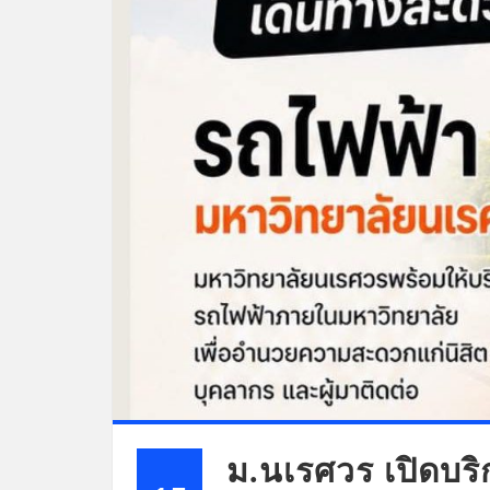
ม.นเรศวร เปิดบร