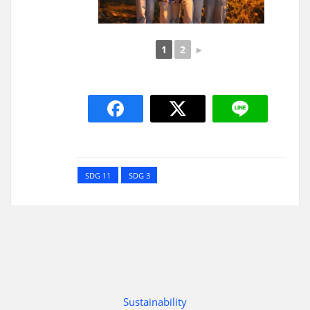
1
2
►
SDG 11
SDG 3
Sustainability