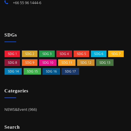
+66 55 96 1444-6
SDGs
SDG 1
SDG 2
SDG 3
SDG 4
SDG 5
SDG 6
SDG 7
SDG 8
SDG 9
SDG 10
SDG 11
SDG 12
SDG 13
SDG 14
SDG 15
SDG 16
SDG 17
Categories
NEWS&Event (966)
Search