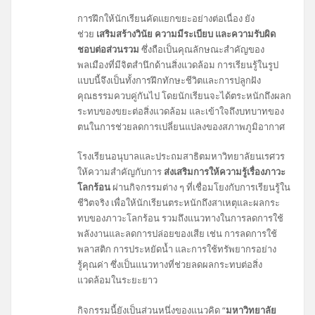
การฝึกให้นักเรียนคัดแยกขยะอย่างต่อเนื่อง ยัง
ช่วย
เสริมสร้างวินัย ความมีระเบียบ และความรับผิด
ชอบต่อส่วนรวม
ซึ่งถือเป็นคุณลักษณะสำคัญของ
พลเมืองที่มีจิตสำนึกด้านสิ่งแวดล้อม การเรียนรู้ในรูป
แบบนี้จึงเป็นทั้งการฝึกทักษะชีวิตและการปลูกฝัง
คุณธรรมควบคู่กันไป โดยนักเรียนจะได้ตระหนักถึงผลก
ระทบของขยะต่อสิ่งแวดล้อม และเข้าใจถึงบทบาทของ
ตนในการช่วยลดการเปลี่ยนแปลงของสภาพภูมิอากาศ
โรงเรียนอนุบาลและประถมสาธิตมหาวิทยาลัยนเรศวร
ให้ความสำคัญกับการ
ส่งเสริมการให้ความรู้เรื่องภาวะ
โลกร้อน
ผ่านกิจกรรมต่าง ๆ ที่เชื่อมโยงกับการเรียนรู้ใน
ชีวิตจริง เพื่อให้นักเรียนตระหนักถึงสาเหตุและผลกระ
ทบของภาวะโลกร้อน รวมถึงแนวทางในการลดการใช้
พลังงานและลดการปล่อยของเสีย เช่น การลดการใช้
พลาสติก การประหยัดน้ำ และการใช้ทรัพยากรอย่าง
รู้คุณค่า ซึ่งเป็นแนวทางที่ช่วยลดผลกระทบต่อสิ่ง
แวดล้อมในระยะยาว
กิจกรรมนี้ยังเป็นส่วนหนึ่งของแนวคิด “
มหาวิทยาลัย