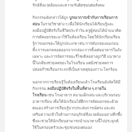
รักษ์สิ่งแวดล้อมและความรับผิดชอบต่อสังคม
กิจกรรมดังกล่าวได้ถูก
บูรณาการเข้ากับการเรียนการ
สอน
ในรายวิชาต่าง ๆ เพื่อให้นักเรียนได้เรียนรู้และ
ลงมือปฏิบัติจริงในชีวิตประจำวัน ครูผู้สอนได้นำแนวคิด
การคัดแยกขยะมาใช้ในห้องเรียน โดยให้นักเรียนเรียน
รู้การแยกขยะให้ถูกประเภท เช่น การพับกล่องนมก่อน
ทิ้ง การแยกหลอดออกจากกล่อง การทิ้งเศษอาหารในถัง
เฉพาะ และการจัดการขยะรีไซเคิลอย่างถูกวิธี แนวทาง
นี้ไม่เพียงช่วยลดขยะในโรงเรียน แต่ยังช่วยลดการ
ปล่อยก๊าซเรือนกระจกที่เป็นสาเหตุของภาวะโลกร้อน
นอกจากการเรียนรู้ในห้องเรียนแล้ว โรงเรียนยังจัดให้มี
กิจกรรม
ลงมือปฏิบัติจริงในพื้นที่ต่าง ๆ ภายใน
โรงเรียน
เช่น โรงอาหาร สนามเด็กเล่น และบริเวณรอบ
อาคารเรียน เพื่อให้นักเรียนได้ฝึกการคัดแยกขยะด้วย
ตนเอง สร้างการเรียนรู้จากประสบการณ์ตรง และส่ง
เสริมความเข้าใจด้านการอนุรักษ์สิ่งแวดล้อมอย่างลึกซึ้ง
ซึ่งจะช่วยให้นักเรียนสามารถนำแนวทางนี้ไปประยุกต์
ใช้ในครอบครัวและชุมชนของตนเอง