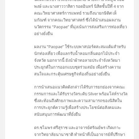
พงษ์ และนางสาววาสิตา รอดอินทร์ นิสิตชั้นปีที่ 4 จาก
คณะวิทยาศาสตร์การแพทย์ รวมถึงนายกษิดิศ เห็
มกัณฑ์ จากคณะวิทยาศาสตร์ ซึ่งได้นำเสนอผลงาน
นวัตกรรม “Paopae” ที่มุ่งเน้นการส่งเสริมการท่องเที่ยว
อย่างยั่งยืน
ผลงาน “Paopae” ใช้ระบบพาสปอร์ตสะสมแต้มสำหรับ
นักท่องเที่ยว เพื่อแลกรับน้ำหอมกลิ่นดอกไม้ประจำ
จังหวัด นอกจากนี้ ยังนำผ้าทอลายประจำจังหวัดมา
ประยุกต์ในการออกแบบชุดร่วมสมัย เพื่อสร้างความ
สนใจและกระตุ้นเศรษฐกิจท้องถิ่นอย่างยั่งยืน
การนำเสนอแนวคิดดังกล่าวได้รับการยกย่องจากคณะ
กรรมการและได้รับรางวัลระดับ Silver พร้อมโล่ห์รางวัล
ซึ่งสะท้อนถึงศักยภาพและความสามารถของนิสิตใน
การประยุกต์ความรู้เพื่อสร้างประโยชน์ต่อสังคมและ
สนับสนุนการพัฒนาที่ยั่งยืน
ดร.ชไมพร ศรีสุราช และอาจารย์ศรัณย์พร เกิดเกาะ
จากวิทยาลัยนานาชาติ ทำหน้าที่เป็นอาจารย์ที่ปรึกษา