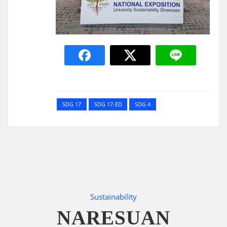
SDG 17
SDG 17-ED
SDG 4
Sustainability
NARESUAN