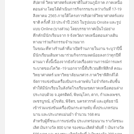
สัปดาห์ วิทยาศาสตร์แห่งชาติในส่วนภูมิภาค ภาคเหนือ
ตอนล่าง โดยได้ดำเนินการกิจกรรมระหว่างวันที่ 17-19
สิงหาคม 2565 ภายใต้โครงการสัปดาห์วิทยาศาสตร์แห่ง
ชาติ ครั้งที่ 33 ประจำปี 2565 ในรูปแบบ Onsite และรูป
แบบ Online (บางส่วน) โดยบรรยากาศเป็นไปอย่าง
คึกคักมีนักเรียนจาก 9 จังหวัดภาคเหนือตอนล่างเดิน
ทางมาร่วมกิจกรรมจำนวนมาก
ในขณะที่ทางร้านค้าที่มาเปิดร้านภายในงาน ระบุว่าปีนี้
มีนักเรียนเดินทางมาร่วมกิจกรรมลดน้อยลงกว่าทุกปีที่
ผ่านมา ทั้งนี้เนื่องจากยังกังวลเรื่องสถานการณ์การแพร่
ระบาดของโควิด -19 นอกจากนี้ที่บริเวณตึกฟิสิกส์ คณะ
วิทยาศาสตร์ มหาวิทยาลัยนเรศวร ภาควิชาฟิสิกส์ได้
จัดการแข่งขันเครื่องบินกระดาษพับ ไม่จำกัดระดับชั้น
ทำให้มีนักเรียนในสังกัดโรงเรียนเขตภาคเหนือตอนล่าง
ประกอบด้วย จ.อุตรดิตถ์, พิษณุโลก, ตาก, กำแพงเพชร,
เพชรบูรณ์, สุโขทัย, พิจิตร, นครสวรรค์ และอุทัยธานี
เข้าร่วมแข่งขันเครื่องบินกระดาษพับ ทั้งประเภทร่อน
นาน และประเภทแม่นยำ จำนวน 168 คน
สำหรับผู้ที่ชนะการแข่งขัน ประเภทร่อนนาน รางวัลชนะ
เลิศ เงินรางวัล 800 บาท รองชนะเลิศลำดับที่ 1 เงินรางวัล
500 บาท และรองชนะเลิศลำดับที่ 2 เงินรางวัล 300 บาท