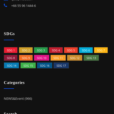
+66 55 96 1444-6
SDGs
SDG 1
SDG 2
SDG 3
SDG 4
SDG 5
SDG 6
SDG 7
SDG 8
SDG 9
SDG 10
SDG 11
SDG 12
SDG 13
SDG 14
SDG 15
SDG 16
SDG 17
Categories
NEWS&Event (966)