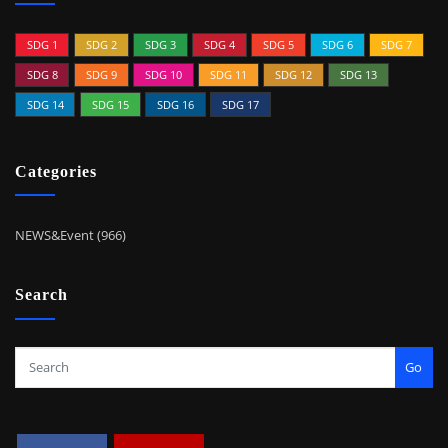
SDG 1
SDG 2
SDG 3
SDG 4
SDG 5
SDG 6
SDG 7
SDG 8
SDG 9
SDG 10
SDG 11
SDG 12
SDG 13
SDG 14
SDG 15
SDG 16
SDG 17
Categories
NEWS&Event (966)
Search
Go