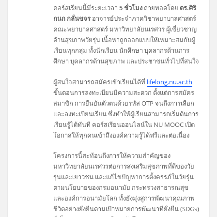
คอร์สเรียนนี้มีระยะเวลา
5 ชั่วโมง
ถ่ายทอดโดย
ดร.ศิริ
กนก กลั่นขจร
อาจารย์ประจำภาควิชาพยาบาลศาสตร์
คณะพยาบาลศาสตร์ มหาวิทยาลัยนเรศวร ผู้เชี่ยวชาญ
ด้านสุขภาพวัยรุ่น เนื้อหาถูกออกแบบให้เหมาะสมกับผู้
เรียนทุกกลุ่ม ทั้งนักเรียน นักศึกษา บุคลากรด้านการ
ศึกษา บุคลากรด้านสุขภาพ และประชาชนทั่วไปที่สนใจ
ผู้สนใจสามารถสมัครเข้าเรียนได้ที่
lifelong.nu.ac.th
ขั้นตอนการลงทะเบียนมีความสะดวก ตั้งแต่การสมัคร
สมาชิก การยืนยันตัวตนด้วยรหัส OTP จนถึงการเลือก
และลงทะเบียนเรียน ซึ่งทำให้ผู้เรียนสามารถเริ่มต้นการ
เรียนรู้ได้ทันที คอร์สเรียนออนไลน์ใน NU MOOC เปิด
โอกาสให้ทุกคนเข้าถึงองค์ความรู้ได้ฟรีและต่อเนื่อง
โครงการนี้สะท้อนถึงการให้ความสำคัญของ
มหาวิทยาลัยนเรศวรต่อการส่งเสริมสุขภาพที่ดีของวัย
รุ่นและเยาวชน และแก้ไขปัญหาการตั้งครรภ์ในวัยรุ่น
ตามนโยบายของกรมอนามัย กระทรวงสาธารณสุข
และองค์การอนามัยโลก ทั้งยังมุ่งสู่การพัฒนาคุณภาพ
ชีวิตอย่างยั่งยืนตามเป้าหมายการพัฒนาที่ยั่งยืน (SDGs)