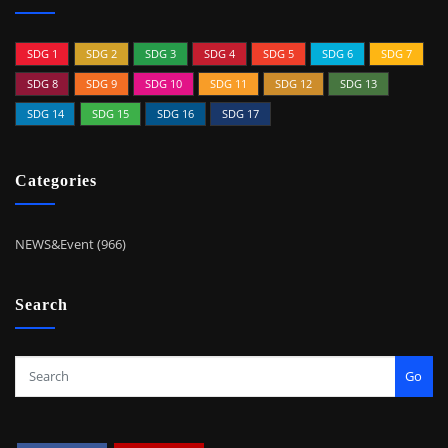
SDG 1
SDG 2
SDG 3
SDG 4
SDG 5
SDG 6
SDG 7
SDG 8
SDG 9
SDG 10
SDG 11
SDG 12
SDG 13
SDG 14
SDG 15
SDG 16
SDG 17
Categories
NEWS&Event (966)
Search
Go