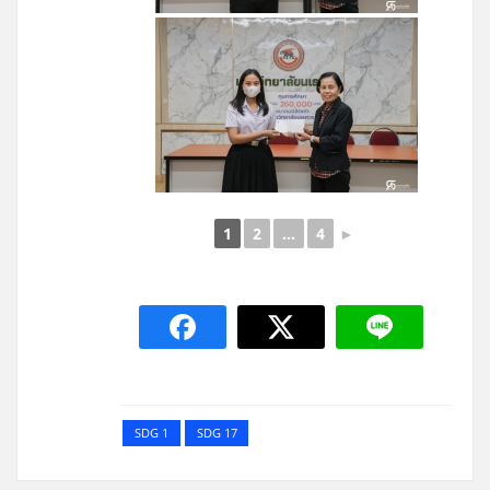
1
2
...
4
►
SDG 1
SDG 17