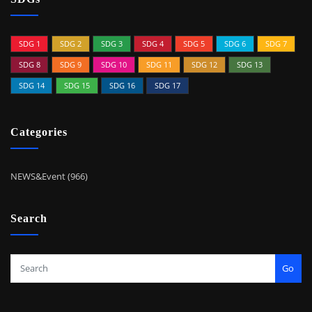
SDG 1
SDG 2
SDG 3
SDG 4
SDG 5
SDG 6
SDG 7
SDG 8
SDG 9
SDG 10
SDG 11
SDG 12
SDG 13
SDG 14
SDG 15
SDG 16
SDG 17
Categories
NEWS&Event (966)
Search
Go