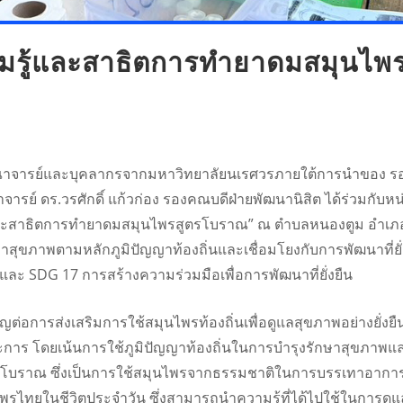
มรู้และสาธิตการทำยาดมสมุนไพร
6 คณาจารย์และบุคลากรจากมหาวิทยาลัยนเรศวรภายใต้การนำของ 
รย์ ดร.วรศักดิ์ แก้วก่อง รองคณบดีฝ่ายพัฒนานิสิต ได้ร่วมกับห
และสาธิตการทำยาดมสมุนไพรสูตรโบราณ” ณ ตำบลหนองตูม อำเภอกงไ
าสุขภาพตามหลักภูมิปัญญาท้องถิ่นและเชื่อมโยงกับการพัฒนาที่ยั
และ SDG 17 การสร้างความร่วมมือเพื่อการพัฒนาที่ยั่งยืน
ต่อการส่งเสริมการใช้สมุนไพรท้องถิ่นเพื่อดูแลสุขภาพอย่างยั่งยื
ระการ โดยเน้นการใช้ภูมิปัญญาท้องถิ่นในการบำรุงรักษาสุขภาพแ
ราณ ซึ่งเป็นการใช้สมุนไพรจากธรรมชาติในการบรรเทาอาการวิงเ
มุนไพรไทยในชีวิตประจำวัน ซึ่งสามารถนำความรู้ที่ได้ไปใช้ในการด