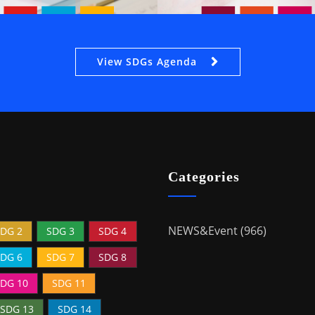
View SDGs Agenda
Categories
NEWS&Event (966)
DG 2
SDG 3
SDG 4
DG 6
SDG 7
SDG 8
DG 10
SDG 11
SDG 13
SDG 14