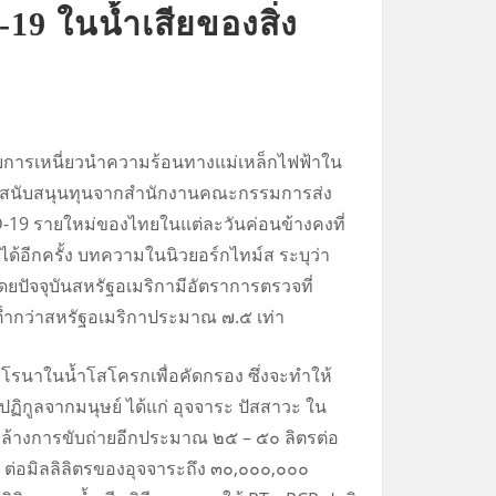
9 ในน้ำเสียของสิ่ง
กับการเหนี่ยวนำความร้อนทางแม่เหล็กไฟฟ้าใน
ต้การสนับสนุนทุนจากสำนักงานคณะกรรมการส่ง
VID-19 รายใหม่ของไทยในแต่ละวันค่อนข้างคงที่
ด้อีกครั้ง บทความในนิวยอร์กไทม์ส ระบุว่า
โดยปัจจุบันสหรัฐอเมริกามีอัตราการตรวจที่
่ำกว่าสหรัฐอเมริกาประมาณ ๗.๕ เท่า
คโรนาในน้ำโสโครกเพื่อคัดกรอง ซึ่งจะทำให้
ิกูลจากมนุษย์ ได้แก่ อุจจาระ ปัสสาวะ ใน
ะล้างการขับถ่ายอีกประมาณ ๒๕ – ๕๐ ลิตรต่อ
es ต่อมิลลิลิตรของอุจจาระถึง ๓๐,๐๐๐,๐๐๐