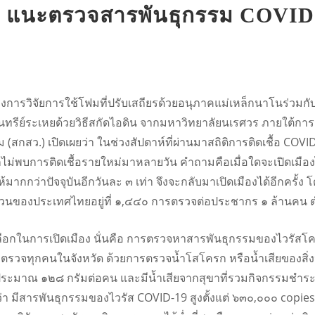
วร แนะตรวจสารพันธุกรรม COVID-1
ครงการวิจัยการใช้โฟมที่ปรับเสถียรด้วยอนุภาคแม่เหล็กนาโนร่วม
สารอินทรีย์ระเหยด้วยวิธีสกัดไอดิน จากมหาวิทยาลัยนเรศวร ภายใ
 (สกสว.) เปิดเผยว่า ในช่วงสัปดาห์ที่ผ่านมาสถิติการติดเชื้อ CO
ม่พบการติดเชื้อรายใหม่มาหลายวัน คำถามคือเมื่อใดจะเปิดเมืองไ
มากกว่าปัจจุบันอีกวันละ ๓ เท่า จึงจะกลับมาเปิดเมืองได้อีกครั้ง 
วนของประเทศไทยอยู่ที่ ๑,๔๔๐ การตรวจต่อประชากร ๑ ล้านคน ต
งเลือกในการเปิดเมือง นั่นคือ การตรวจหาสารพันธุกรรมของไวรัสโ
รวจทุกคนในจังหวัด ด้วยการตรวจน้ำโสโครก หรือน้ำเสียของสิ่งปฏ
่ยประมาณ ๑๒๘ กรัมต่อคน และมีน้ำเสียจากสุขาที่รวมกิจกรรมชำร
านว่า มีสารพันธุกรรมของไวรัส COVID-19 สูงตั้งแต่ ๖๓๐,๐๐๐ copi