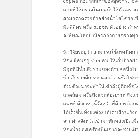
copies ต่อมิลลิลิตรของอุจจาระ ซึ่
แบบที่ใช้ตรวจในคน ถ้าใช้ตัวเลข 
สามารถตรวจตัวอย่างน้ำโสโครกเพียง
มิลลิลิตร หรือ ๔,๒๖๗ ตัวอย่าง สำ
จ. พิษณุโลกยังน้อยกว่าการตรวจ
นักวิจัยระบุว่า สามารถใช้เทคนิคก
ห้อง มีคนอยู่ ๔๐๐ คน ให้เก็บตัว
มีจุดที่มีน้ำเสียรวมของตำบลหนึ่
น้ำเสียรายตึก รายคอนโด หรือโซนของ
ร่วมด้วยน่าจะทำให้เข้าถึงผู้ติดเชื้อ
แวดล้อม หรือสิ่งแวดล้อมภาค สิ่ง
แพทย์ ด้วยเหตุนี้จังหวัดที่มีการล
ได้เร็วขึ้น ทั้งยังช่วยให้เราเฝ้
จากต่างจังหวัดเข้ามาพักหลังเปิดเ
ห้องน้ำของเครื่องบินเองก็จะช่วยเฝ