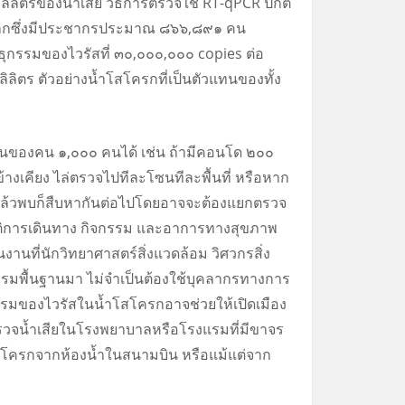
ลลิลิตรของน้ำเสีย วิธีการตรวจใช้ RT-qPCR ปกติ
ษณุโลกซึ่งมีประชากรประมาณ ๘๖๖,๘๙๑ คน
ธุกรรมของไวรัสที่ ๓๐,๐๐๐,๐๐๐ copies ต่อ
ลิตร ตัวอย่างน้ำโสโครกที่เป็นตัวแทนของทั้ง
วแทนของคน ๑,๐๐๐ คนได้ เช่น ถ้ามีคอนโด ๒๐๐
างเคียง ไล่ตรวจไปทีละโซนทีละพื้นที่ หรือหาก
วจแล้วพบก็สืบหากันต่อไปโดยอาจจะต้องแยกตรวจ
ประวัติการเดินทาง กิจกรรม และอาการทางสุขภาพ
เป็นงานที่นักวิทยาศาสตร์สิ่งแวดล้อม วิศวกรสิ่ง
บรมพื้นฐานมา ไม่จำเป็นต้องใช้บุคลากรทางการ
ธุกรรมของไวรัสในน้ำโสโครกอาจช่วยให้เปิดเมือง
รตรวจน้ำเสียในโรงพยาบาลหรือโรงแรมที่มีขาจร
้ำโสโครกจากห้องน้ำในสนามบิน หรือแม้แต่จาก