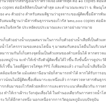
งงานวิจัยจากสหรัฐอเมริกาตรวจเจอได้ต่ำที่สุด คือ ๑๐ copies ต่อมิ
๑๐ copies ต่อมิลลิลิตรเป็นค่าต่ำสุด และคำนวณจะพบว่า จ. พิ
 ๙๐ ตัวอย่าง สำหรับสมมติฐานว่าอุจจาระของผู้ติดเชื้อมีสารพัน
หรับสมมติฐานว่ามีสารพันธุกรรมของไวรัส ๖๓๐,๐๐๐ copies ต่อมิลลิ
ทุกคนในจังหวัด ประหยัดงบประมาณและเวลาอย่างมากมาย
ารเก็บตัวอย่างน้ำแบบผสมรวมในการเก็บตัวอย่างน้ำเสียที่เป็นตั
อย่างน้ำโสโครกรวมของคอนโดนั้น ๆ มาผสมกับคอนโดอื่นในบริเวณข้
งไหลมารวมกันก็เก็บตรงจุดนั้นเป็นตัวแทนของตำบลนั้นได้ หากตร
หมู่บ้าน จะทำให้เข้าถึงตัวผู้ติดเชื้อได้ไวขึ้น ถึงขั้นนี้การดู
ได้เร็วขึ้น โดยที่ผู้ตรวจใส่ชุด PPE ก็เพียงพอแล้ว งานเก็บน้ำเสียจึง
แวดล้อมจังหวัด แม้แต่สถานีอนามัยก็สามารถทำได้ หากได้รับการอ
็อกดาวน์จนไม่มีผู้ติดเชื้อเพิ่มมาระยะหนึ่งแล้ว การตรวจหาสารพัน
าระวังการกลับมาของไวรัสด้วยหลักการและตรรกะแนวคิดเดียวกัน กา
มือง ทำให้เราเฝ้าระวังกลุ่มเสี่ยงได้ ในทำนองเดียวกันการตรวจน
้าระวังได้อีกทางหนึ่ง นอกเหนือจากการวัดอุณหภูมิแบบปัจจุบัน