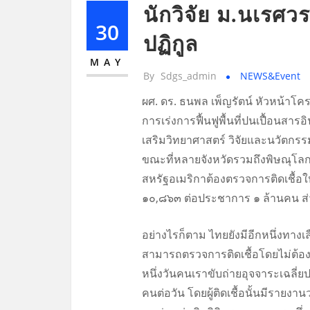
นักวิจัย ม.นเรศ
30
ปฏิกูล
MAY
By
Sdgs_admin
NEWS&Event
ผศ. ดร. ธนพล เพ็ญรัตน์ หัวหน้าโ
การเร่งการฟื้นฟูพื้นที่ปนเปื้อน
เสริมวิทยาศาสตร์ วิจัยและนวัตกรรม
ขณะที่หลายจังหวัดรวมถึงพิษณุโลกไ
สหรัฐอเมริกาต้องตรวจการติดเชื้อให้
๑๐,๘๖๓ ต่อประชาการ ๑ ล้านคน ส่
อย่างไรก็ตาม ไทยยังมีอีกหนึ่งทา
สามารถตรวจการติดเชื้อโดยไม่ต้องต
หนึ่งวันคนเราขับถ่ายอุจจาระเฉลี
คนต่อวัน โดยผู้ติดเชื้อนั้นมีรายง