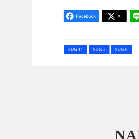
Facebook
X
SDG 11
SDG 3
SDG 6
NA