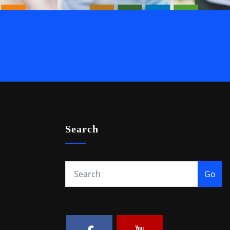
Search
Go