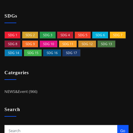
SDGs
SDG 1
SDG 2
SDG 3
SDG 4
SDG 5
SDG 6
SDG 7
SDG 8
SDG 9
SDG 10
SDG 11
SDG 12
SDG 13
SDG 14
SDG 15
SDG 16
SDG 17
Categories
NEWS&Event (966)
Search
Go