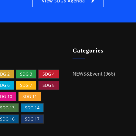
View SDGs Agenda
Categories
NEWS&Event (966)
DG 2
SDG 3
SDG 4
DG 6
SDG 7
SDG 8
DG 10
SDG 11
SDG 13
SDG 14
SDG 16
SDG 17