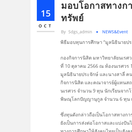
มอบโอกาสทางการศ
15
ทรัพย์
OCT
By
Sdgs_admin
NEWS&Event
พิธีมอบทุนการศึกษา “มูลนิธินายป
กองกิจการนิสิต มหาวิทยาลัยนเรศวร
ที่ 10 ตุลาคม 2566 ณ ห้องนเรศวร
มูลนิธินายประจักษ์ และนางสาลี่ ค
กิจการนิสิต และคณาจารย์ผู้แทนสถาบั
นเรศวร จำนวน 9 ทุน นักเรียนจากโ
พิษณุโลกปัญญานุกูล จำนวน 6 ทุน
ซึ่งทุนดังกล่าวถือเป็นโอกาสทางการ
ยังเป็นการส่งต่อโอกาสและแบ่งปันไปยั
ทางการศึกษาให้สังคมไทยเป็นสังคมแห