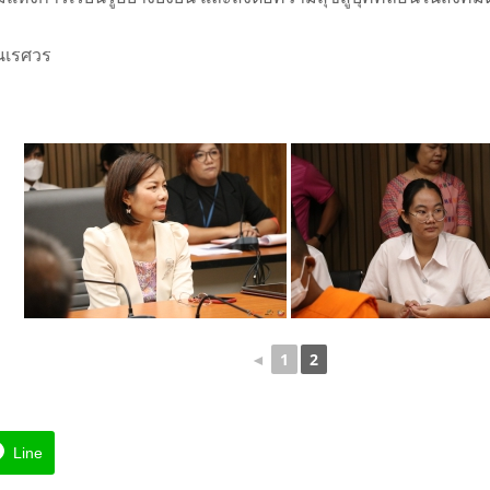
ยนเรศวร
◄
1
2
Line