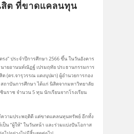
สิต ที่ขาดแคลนทุน
ตรง” ประจำปีการศึกษา 2566 ขึ้น ในวันอังคาร
จาก นายอานนท์ณัฏฐ์ เปรมฤทัย ประธานกรรมการ
นิสิต (ดร.จารุวรรณ แดงบุปผา) ผู้อำนวยการกอง
ก 5 สถาบันการศึกษา ได้แก่ นิสิตจากมหาวิทยาลัย
ชินราช จำนวน 5 ทุน นักเรียนจากโรงเรียน
 มีความประพฤติดี แต่ขาดแคลนทุนทรัพย์ อีกทั้ง
ห้เป็น “ผู้ให้” ในวันหน้า และร่วมแบ่งปันโอกาส
อไปอย่างไม่มีสิ้นสุดต่อไป