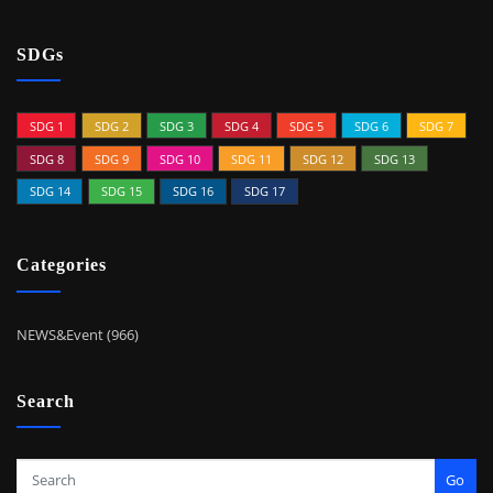
SDGs
SDG 1
SDG 2
SDG 3
SDG 4
SDG 5
SDG 6
SDG 7
SDG 8
SDG 9
SDG 10
SDG 11
SDG 12
SDG 13
SDG 14
SDG 15
SDG 16
SDG 17
Categories
NEWS&Event (966)
Search
Go