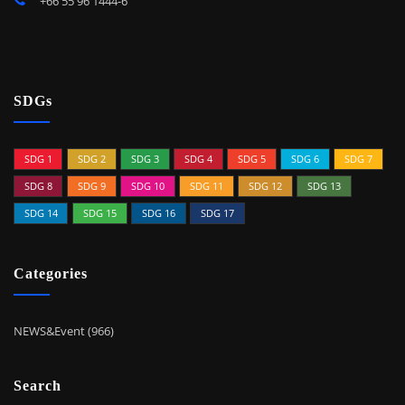
+66 55 96 1444-6
SDGs
SDG 1
SDG 2
SDG 3
SDG 4
SDG 5
SDG 6
SDG 7
SDG 8
SDG 9
SDG 10
SDG 11
SDG 12
SDG 13
SDG 14
SDG 15
SDG 16
SDG 17
Categories
NEWS&Event (966)
Search