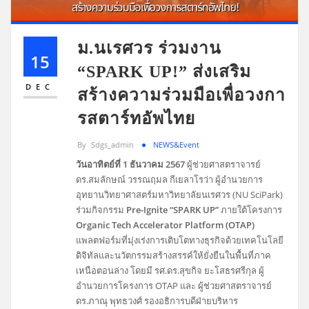
ม.นเรศวร ร่วมงาน
15
“SPARK UP!” ส่งเสริม
DEC
สร้างความร่วมมือเพื่อวงกา
รสตาร์ทอัพไทย
By
Sdgs_admin
NEWS&Event
วันอาทิตย์ที่ 1 ธันวาคม 2567
ผู้ช่วยศาสตราจารย์
ดร.สมลักษณ์ วรรณฤมล กีเยลาโรว่า ผู้อำนวยการ
อุทยานวิทยาศาสตร์มหาวิทยาลัยนเรศวร (NU SciPark)
ร่วมกิจกรรม
Pre-Ignite “SPARK UP”
ภายใต้โครงการ
Organic Tech Accelerator Platform (OTAP)
แพลตฟอร์มที่มุ่งเร่งการเติบโตทางธุรกิจด้วยเทคโนโลยี
ดิจิทัลและนวัตกรรมสร้างสรรค์ให้ยั่งยืนในพื้นที่ภาค
เหนือตอนล่าง โดยมี รศ.ดร.สุขกิจ ยะโสธรศรีกุล ผู้
อำนวยการโครงการ OTAP และ ผู้ช่วยศาสตราจารย์
ดร.ภาณุ พุทธวงศ์ รองอธิการบดีฝ่ายบริหาร