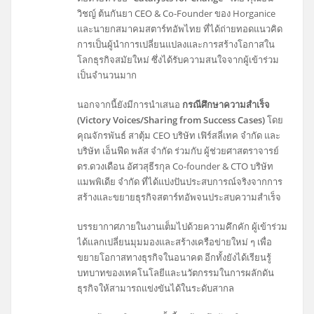
วิชญ์ ต้นกันยา CEO & Co-Founder ของ Horganice
และนายกสมาคมสตาร์ทอัพไทย ที่ได้ถ่ายทอดแนวคิด
การเป็นผู้นำการเปลี่ยนแปลงและการสร้างโอกาสใน
โลกธุรกิจสมัยใหม่ ซึ่งได้รับความสนใจจากผู้เข้าร่วม
เป็นจำนวนมาก
นอกจากนี้ยังมีการนำเสนอ
กรณีศึกษาความสำเร็จ
(Victory Voices/Sharing from Success Cases)
โดย
คุณจักรพันธ์ สาตุ้ม CEO บริษัท เฟิร์สลี่เทค จำกัด และ
บริษัท เอ็นฟีด พลัส จำกัด ร่วมกับ ผู้ช่วยศาสตราจารย์
ดร.ดวงเดือน อัศวสุธีรกุล Co-founder & CTO บริษัท
แมพพิเดีย จำกัด ที่ได้แบ่งปันประสบการณ์จริงจากการ
สร้างและขยายธุรกิจสตาร์ทอัพจนประสบความสำเร็จ
บรรยากาศภายในงานเต็มไปด้วยความคึกคัก ผู้เข้าร่วม
ได้แลกเปลี่ยนมุมมองและสร้างเครือข่ายใหม่ ๆ เพื่อ
ขยายโอกาสทางธุรกิจในอนาคต อีกทั้งยังได้เรียนรู้
บทบาทของเทคโนโลยีและนวัตกรรมในการผลักดัน
ธุรกิจให้สามารถแข่งขันได้ในระดับสากล