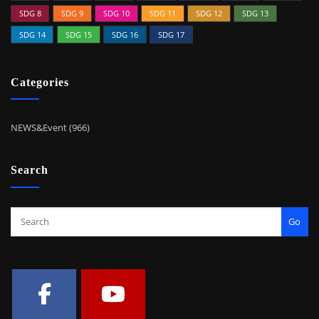
SDG 8
SDG 9
SDG 10
SDG 11
SDG 12
SDG 13
SDG 14
SDG 15
SDG 16
SDG 17
Categories
NEWS&Event (966)
Search
Go