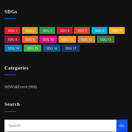
SDGs
SDG 1
SDG 2
SDG 3
SDG 4
SDG 5
SDG 6
SDG 7
SDG 8
SDG 9
SDG 10
SDG 11
SDG 12
SDG 13
SDG 14
SDG 15
SDG 16
SDG 17
Categories
NEWS&Event (966)
Search
Go