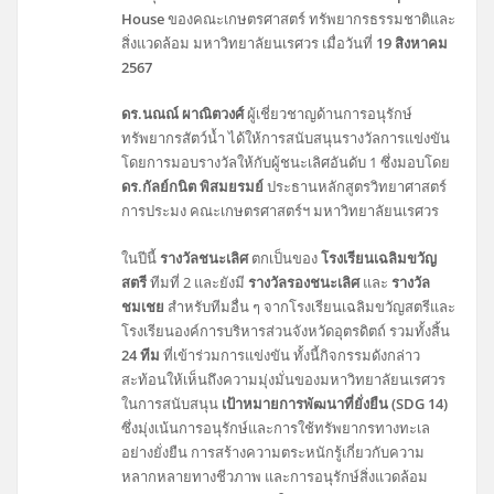
House
ของคณะเกษตรศาสตร์ ทรัพยากรธรรมชาติและ
สิ่งแวดล้อม มหาวิทยาลัยนเรศวร เมื่อวันที่
19 สิงหาคม
2567
ดร.นณณ์ ผาณิตวงศ์
ผู้เชี่ยวชาญด้านการอนุรักษ์
ทรัพยากรสัตว์น้ำ ได้ให้การสนับสนุนรางวัลการแข่งขัน
โดยการมอบรางวัลให้กับผู้ชนะเลิศอันดับ 1 ซึ่งมอบโดย
ดร.กัลย์กนิต พิสมยรมย์
ประธานหลักสูตรวิทยาศาสตร์
การประมง คณะเกษตรศาสตร์ฯ มหาวิทยาลัยนเรศวร
ในปีนี้
รางวัลชนะเลิศ
ตกเป็นของ
โรงเรียนเฉลิมขวัญ
สตรี
ทีมที่ 2 และยังมี
รางวัลรองชนะเลิศ
และ
รางวัล
ชมเชย
สำหรับทีมอื่น ๆ จากโรงเรียนเฉลิมขวัญสตรีและ
โรงเรียนองค์การบริหารส่วนจังหวัดอุตรดิตถ์ รวมทั้งสิ้น
24 ทีม
ที่เข้าร่วมการแข่งขัน ทั้งนี้กิจกรรมดังกล่าว
สะท้อนให้เห็นถึงความมุ่งมั่นของมหาวิทยาลัยนเรศวร
ในการสนับสนุน
เป้าหมายการพัฒนาที่ยั่งยืน (SDG 14)
ซึ่งมุ่งเน้นการอนุรักษ์และการใช้ทรัพยากรทางทะเล
อย่างยั่งยืน การสร้างความตระหนักรู้เกี่ยวกับความ
หลากหลายทางชีวภาพ และการอนุรักษ์สิ่งแวดล้อม