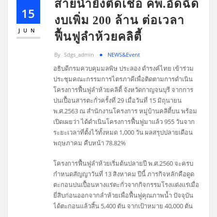
สายน้ำยังติดเชื้อ คพ.อัดฉีด
15
งบเพิ่ม 200 ล้าน ต่อเวลา
JUN
ฟื้นฟูลำห้วยคลิตี้
By
Sdgs_admin
NEWS&Event
อธิบดีกรมควบคุมมลพิษ ประลอง ดำรงค์ไทย เข้าร่วม
ประชุมคณะกรรมการไตรภาคีเพื่อติดตามการดำเนิน
โครงการฟื้นฟูลำห้วยคลิตี้ จังหวัดกาญจนบุรี จากการ
ปนเปื้อนสารตะกั่วครั้งที่ 29 เมื่อวันที่ 15 มิถุนายน
พ.ศ.2563 ณ สำนักงานโครงการ หมู่บ้านคลิตี้บน พร้อม
เปิดเผยว่า ได้ดำเนินโครงการฟื้นฟูมาแล้ว 955 วันจาก
ระยะเวลาที่ตั้งไว้ทั้งหมด 1,000 วัน ผลสรุปปลายเดือน
พฤษภาคม คืบหน้า 78.82%
โครงการฟื้นฟูลำห้วยเริ่มต้นปลายปี พ.ศ.2560 จะครบ
กำหนดสัญญาวันที่ 13 สิงหาคม ปีนี้ ภารกิจหลักคือดูด
ตะกอนปนเปื้อนหางแร่ตะกั่วจากกิจกรรมโรงแต่งแร่เมื่อ
ยี่สิบก่อนออกจากลำห้วยเพื่อฟื้นฟูคุณภาพน้ำ ปัจจุบัน
ได้ตะกอนแล้วสิ้น 5,400 ตัน จากเป้าหมาย 40,000 ตัน