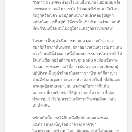
“ถึงต่างประเทศจะทำอะไรแบบนี้มานาน แต่มันเป็นครั้ง
แรกของประเทศไทย เราไม่รู้ว่าแผนที่เขียนมาอันไหน
ผิดถูกหรือเปล่า พอปฏิบัติหน้างานแล้วค่อยรู้ปัญหา
อย่างน้อยการฟื้นฟูทำให้เราเห็นเชิงปริมาณว่าตะกอนที่
มีตะกั่วปนเปื้อนมันไปอยู่ในถุงแล้วถูกส่งไปฝังกลบ”
โครงการฟื้นฟูดำเนินการท่ามกลางความกังวลของ
สมาชิกไตรภาคีบางส่วน ชลาลัย นาสวนสุวรรณ ตัวแทน
ชาวบ้านคลิตี้ล่างและหนึ่งในคณะกรรมการไตรภาคี ได้
ยื่นหนังสือแก่อธิบดีกรมควบคุมมลพิษ สะท้อนข้อห่วง
กังวลต่างๆ ของชาวคลิตี้ล่าง เช่น ความปลอดภัยของผู้
ปฏิบัติงานฟื้นฟูลำห้วย เนื่องจากชาวบ้านคลิตี้ล่างบาง
ส่วนที่ทำงานดูดตะกอนจากห้วยต้องแช่ในน้ำทั้งวันและ
ขาดชุดป้องกันเหมาะสม บางรายมีอาการผื่นคัน
นอกจากนี้เธอเรียกร้องให้ผู้ประกอบโครงการชี้แจ้ง
ทำความเข้าใจกับชาวบ้านที่การสร้างฝายดักตะกอน
ทับที่ทำกิน
พร้อมกันนั้น เธอได้ยื่นหนังสือข้อเสนอแนะของ
ผศ.ดร.ธนพล เพ็ญรัตน์ อาจารย์ภาควิชา
วิศวกรรมศาสตร์ มหาวิทยาลัยนเรศวร หนึ่งในคณะกร