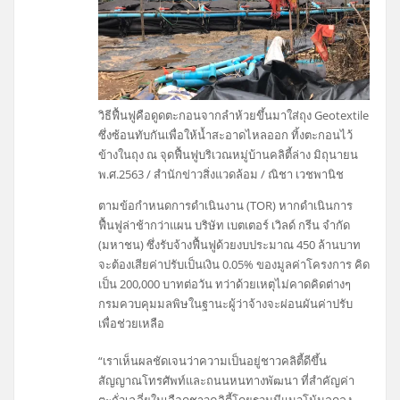
วิธีฟื้นฟูคือดูดตะกอนจากลำห้วยขึ้นมาใส่ถุง Geotextile
ซึ่งซ้อนทับกันเพื่อให้น้ำสะอาดไหลออก ทิ้งตะกอนไว้
ข้างในถุง ณ จุดฟื้นฟูบริเวณหมู่บ้านคลิตี้ล่าง มิถุนายน
พ.ศ.2563 / สำนักข่าวสิ่งแวดล้อม / ณิชา เวชพานิช
ตามข้อกำหนดการดำเนินงาน (TOR) หากดำเนินการ
ฟื้นฟูล่าช้ากว่าแผน บริษัท เบตเตอร์ เวิลด์ กรีน จำกัด
(มหาชน) ซึ่งรับจ้างฟื้นฟูด้วยงบประมาณ 450 ล้านบาท
จะต้องเสียค่าปรับเป็นเงิน 0.05% ของมูลค่าโครงการ คิด
เป็น 200,000 บาทต่อวัน ทว่าด้วยเหตุไม่คาดคิดต่างๆ
กรมควบคุมมลพิษในฐานะผู้ว่าจ้างจะผ่อนผันค่าปรับ
เพื่อช่วยเหลือ
“เราเห็นผลชัดเจนว่าความเป็นอยู่ชาวคลิตี้ดีขึ้น
สัญญาณโทรศัพท์และถนนหนทางพัฒนา ที่สำคัญค่า