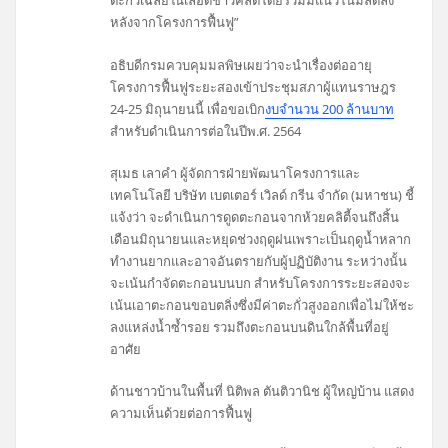
ตะกั่วเฉลี่ยในเลือดชาวคลิตี้โดยรวมมีแนวโน้มลดลง
หลังจากโครงการฟื้นฟู”
อธิบดีกรมควบคุมมลพิษเผยว่าจะนำเรื่องต่ออายุ
โครงการฟื้นฟูระยะสองเข้าประชุมสภาผู้แทนราษฎร
24-25 มิถุนายนนี้ เพื่อขอเบิก
งบจำนวน 200 ล้านบาท
สำหรับดำเนินการต่อในปีพ.ศ. 2564
สุเมธ เลาคำ ผู้จัดการฝ่ายพัฒนาโครงการและ
เทคโนโลยี บริษัท เบตเตอร์ เวิลด์ กรีน จำกัด (มหาชน) ชี้
แจ้งว่า จะดำเนินการดูดตะกอนจากห้วยคลิตี้จนถึงสิ้น
เดือนมิถุนายนและหยุดช่วงฤดูฝนเพราะเป็นฤดูน้ำหลาก
ทำงานยากและอาจอันตรายกับผู้ปฏิบัติงาน ระหว่างนั้น
จะเน้นกำจัดตะกอนบนบก สำหรับโครงการระยะสองจะ
เน้นเอาตะกอนขอบตลิ่งซึ่งมีค่าตะกั่วสูงออกเพื่อไม่ให้ชะ
ลงแหล่งน้ำซ้ำรอย รวมถึงตะกอนบนดินใกล้พื้นที่อยู่
อาศัย
ด้านชาวบ้านในพื้นที่ นิติพล ตันติวานิช ผู้ใหญ่บ้าน แสดง
ความเห็นด้วยต่อการฟื้นฟู