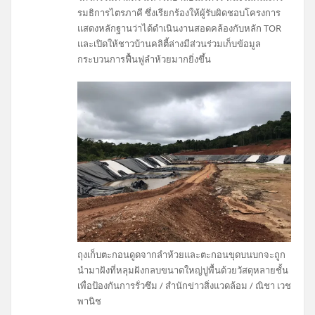
รมธิการไตรภาคี ซึ่งเรียกร้องให้ผู้รับผิดชอบโครงการ
แสดงหลักฐานว่าได้ดำเนินงานสอดคล้องกับหลัก TOR
และเปิดให้ชาวบ้านคลิตี้ล่างมีส่วนร่วมเก็บข้อมูล
กระบวนการฟื้นฟูลำห้วยมากยิ่งขึ้น
ถุงเก็บตะกอนดูดจากลำห้วยและตะกอนขุดบนบกจะถูก
นำมาฝังที่หลุมฝังกลบขนาดใหญ่ปูพื้นด้วยวัสดุหลายชั้น
เพื่อป้องกันการรั่วซึม / สำนักข่าวสิ่งแวดล้อม / ณิชา เวช
พานิช