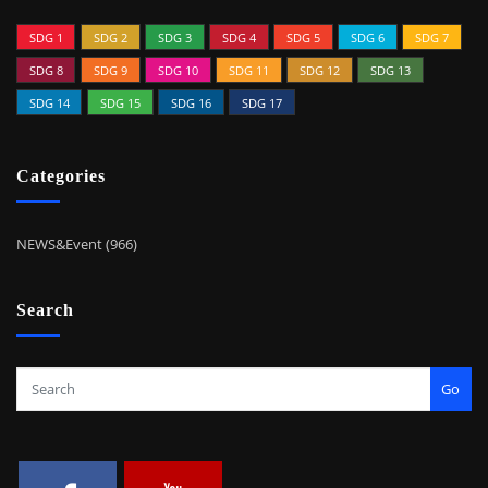
SDG 1
SDG 2
SDG 3
SDG 4
SDG 5
SDG 6
SDG 7
SDG 8
SDG 9
SDG 10
SDG 11
SDG 12
SDG 13
SDG 14
SDG 15
SDG 16
SDG 17
Categories
NEWS&Event (966)
Search
Go