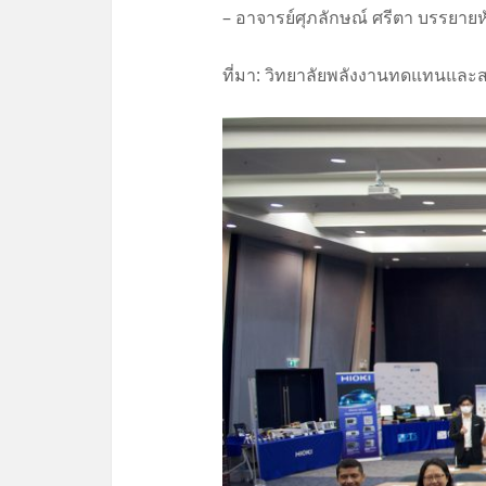
– อาจารย์ศุภลักษณ์ ศรีตา บรรยาย
ที่มา: วิทยาลัยพลังงานทดแทนและ