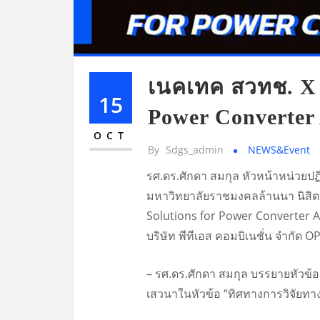
เนคเทค สวทช. X พ
15
Power Converter 
OCT
By
Sdgs_admin
NEWS&Event
รศ.ดร.ศักดา สมกุล หัวหน้าหน่วย
มหาวิทยาลัยราชมงคลล้านนา นิสิต
Solutions for Power Converter Ap
บริษัท พีทีเอส คอมบิเนชั่น จำกั
– รศ.ดร.ศักดา สมกุล บรรยายหัวข
เสวนาในหัวข้อ “ทิศทางการวิจัยท