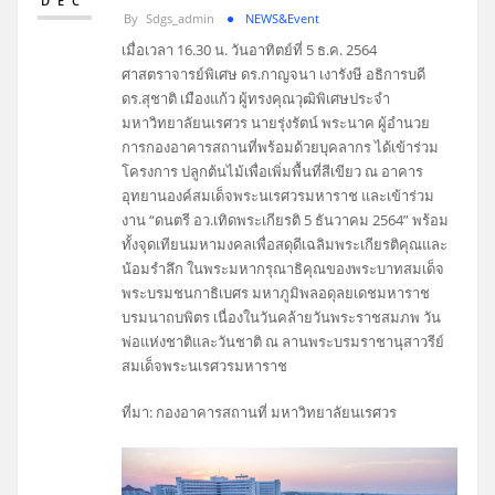
DEC
By
Sdgs_admin
NEWS&Event
เมื่อเวลา 16.30 น. วันอาทิตย์ที่ 5 ธ.ค. 2564
ศาสตราจารย์พิเศษ ดร.กาญจนา เงารังษี อธิการบดี
ดร.สุชาติ เมืองแก้ว ผู้ทรงคุณวุฒิพิเศษประจำ
มหาวิทยาลัยนเรศวร นายรุ่งรัตน์ พระนาค ผู้อำนวย
การกองอาคารสถานที่พร้อมด้วยบุคลากร ได้เข้าร่วม
โครงการ ปลูกต้นไม้เพื่อเพิ่มพื้นที่สีเขียว ณ อาคาร
อุทยานองค์สมเด็จพระนเรศวรมหาราช และเข้าร่วม
งาน “ดนตรี อว.เทิดพระเกียรติ 5 ธันวาคม 2564” พร้อม
ทั้งจุดเทียนมหามงคลเพื่อสดุดีเฉลิมพระเกียรติคุณและ
น้อมรำลึก ในพระมหากรุณาธิคุณของพระบาทสมเด็จ
พระบรมชนกาธิเบศร มหาภูมิพลอดุลยเดชมหาราช
บรมนาถบพิตร เนื่องในวันคล้ายวันพระราชสมภพ วัน
พ่อแห่งชาติและวันชาติ ณ ลานพระบรมราชานุสาวรีย์
สมเด็จพระนเรศวรมหาราช
ที่มา: กองอาคารสถานที่ มหาวิทยาลัยนเรศวร