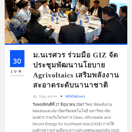
ม.นเรศวร ร่วมมือ GIZ จัด
30
ประชุมพัฒนานโยบาย
JUN
Agrivoltaics เสริมพลังงาน
สะอาดระดับนานาชาติ
By
Sdgs_admin
NEWS&Event
วันพฤหัสบดีที่ 27 มิถุนายน 2567
วิทยาลัยพลังงาน
ทดแทนและสมาร์ตกริดเทคโนโลยี มหาวิทยาลัย
นเรศวร ร่วมกับโครงการ Clean, Affordable and
Secure Energy for Southeast Asia (CASE) ภายใต้
องค์กรความร่วมมือระหว่างประเทศของเยอรมัน (GIZ)