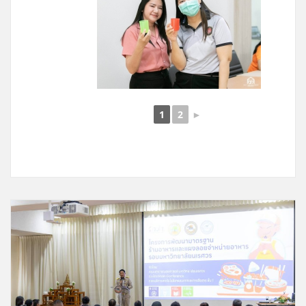
1
2
►