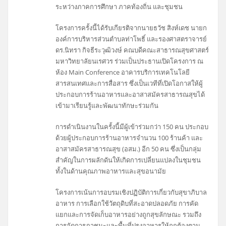
ระหว่างภาคการศึกษา ภาคท้องถิ่น และชุมชน
โครงการครั้งนี้ได้รับเกียรติจากนายธวัช สิงห์เดช นายก
องค์การบริหารส่วนตำบลท่าโพธิ์ และรองศาสตราจารย์
ดร.นิทรา กิจธีระวุฒิวงษ์ คณบดีคณะสาธารณสุขศาสตร์
มหาวิทยาลัยนเรศวร ร่วมเป็นประธานเปิดโครงการ ณ
ห้อง Main Conference อาคารบริการเทคโนโลยี
สารสนเทศและการสื่อสาร ซึ่งเป็นเวทีที่เปิดโอกาสให้ผู้
ประกอบการร้านอาหารและอาสาสมัครสาธารณสุขได้
เข้ามาเรียนรู้และพัฒนาทักษะร่วมกัน
การดำเนินงานในครั้งนี้มีผู้เข้าร่วมกว่า 150 คน ประกอบ
ด้วยผู้ประกอบการร้านอาหารจำนวน 100 ร้านค้า และ
อาสาสมัครสาธารณสุข (อสม.) อีก 50 คน ซึ่งเป็นกลุ่ม
สำคัญในการผลักดันให้เกิดการเปลี่ยนแปลงในชุมชน
ทั้งในด้านคุณภาพอาหารและสุขอนามัย
โครงการเน้นการอบรมเชิงปฏิบัติการเกี่ยวกับสุขาภิบาล
อาหาร การเลือกใช้วัตถุดิบที่สะอาดปลอดภัย การคัด
แยกและการจัดเก็บอาหารอย่างถูกสุขลักษณะ รวมถึง
การจัดการภาชนะและพื้นที่ปรุงอาหารให้ถูกต้องตาม