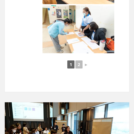
1
2
►