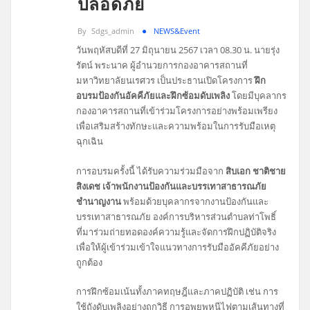
ปลอดภัย
By
Sdgs_admin
NEWS&Event
วันพฤหัสบดีที่ 27 มิถุนายน 2567 เวลา 08.30 น. นายรุ่ง
รัตน์ พระนาค ผู้อำนวยการกองอาคารสถานที่
มหาวิทยาลัยนเรศวร เป็นประธานเปิดโครงการ
ฝึก
อบรมป้องกันอัคคีภัยและฝึกซ้อมดับเพลิง
โดยมีบุคลากร
กองอาคารสถานที่เข้าร่วมโครงการอย่างพร้อมเพรียง
เพื่อเสริมสร้างทักษะและความพร้อมในการรับมือเหตุ
ฉุกเฉิน
การอบรมครั้งนี้ ได้รับความร่วมมือจาก
สิบเอก ชาติชาย
สิงเดช เจ้าพนักงานป้องกันและบรรเทาสาธารณภัย
ชำนาญงาน
พร้อมด้วยบุคลากรจากงานป้องกันและ
บรรเทาสาธารณภัย องค์การบริหารส่วนตำบลท่าโพธิ์
ที่มาร่วมถ่ายทอดองค์ความรู้และจัดการฝึกปฏิบัติจริง
เพื่อให้ผู้เข้าร่วมเข้าใจแนวทางการรับมืออัคคีภัยอย่าง
ถูกต้อง
การฝึกซ้อมเน้นทั้งภาคทฤษฎีและภาคปฏิบัติ เช่น การ
ใช้ถังดับเพลิงอย่างถูกวิธี การอพยพหนีไฟตามเส้นทางที่