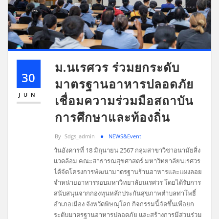
ม.นเรศวร ร่วมยกระดับ
30
มาตรฐานอาหารปลอดภัย
JUN
เชื่อมความร่วมมือสถาบัน
การศึกษาและท้องถิ่น
By
Sdgs_admin
NEWS&Event
วันอังคารที่ 18 มิถุนายน 2567 กลุ่มสาขาวิชาอนามัยสิ่ง
แวดล้อม คณะสาธารณสุขศาสตร์ มหาวิทยาลัยนเรศวร
ได้จัดโครงการพัฒนามาตรฐานร้านอาหารและแผงลอย
จำหน่ายอาหารรอบมหาวิทยาลัยนเรศวร โดยได้รับการ
สนับสนุนจากกองทุนหลักประกันสุขภาพตำบลท่าโพธิ์
อำเภอเมือง จังหวัดพิษณุโลก กิจกรรมนี้จัดขึ้นเพื่อยก
ระดับมาตรฐานอาหารปลอดภัย และสร้างการมีส่วนร่วม