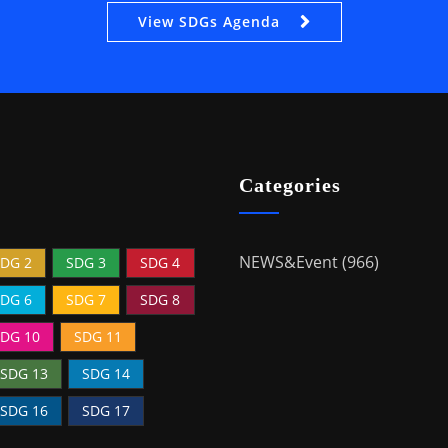
View SDGs Agenda
Categories
NEWS&Event (966)
DG 2
SDG 3
SDG 4
DG 6
SDG 7
SDG 8
DG 10
SDG 11
SDG 13
SDG 14
SDG 16
SDG 17