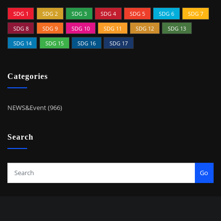
SDG 1
SDG 2
SDG 3
SDG 4
SDG 5
SDG 6
SDG 7
SDG 8
SDG 9
SDG 10
SDG 11
SDG 12
SDG 13
SDG 14
SDG 15
SDG 16
SDG 17
Categories
NEWS&Event (966)
Search
Go