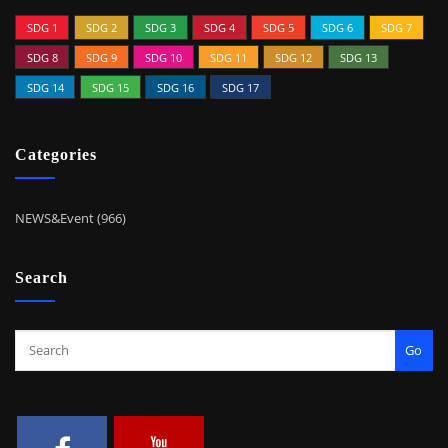
SDG 1
SDG 2
SDG 3
SDG 4
SDG 5
SDG 6
SDG 7
SDG 8
SDG 9
SDG 10
SDG 11
SDG 12
SDG 13
SDG 14
SDG 15
SDG 16
SDG 17
Categories
NEWS&Event (966)
Search
Go