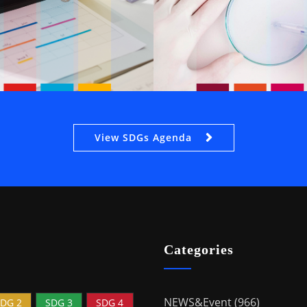
View SDGs Agenda
Categories
NEWS&Event (966)
DG 2
SDG 3
SDG 4